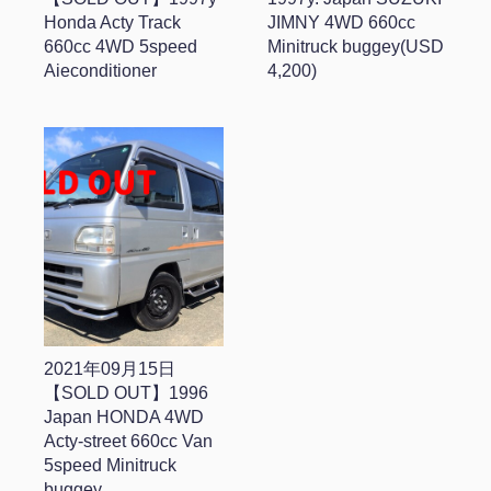
Honda Acty Track
JIMNY 4WD 660cc
660cc 4WD 5speed
Minitruck buggey(USD
Aieconditioner
4,200)
2021年09月15日
【SOLD OUT】1996
Japan HONDA 4WD
Acty-street 660cc Van
5speed Minitruck
buggey