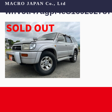
MACRO JAPAN Co., Ltd
whV5tl47agpi4eS169292787