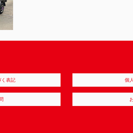
づく表記
個
問