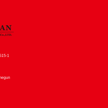
15-1
amegun