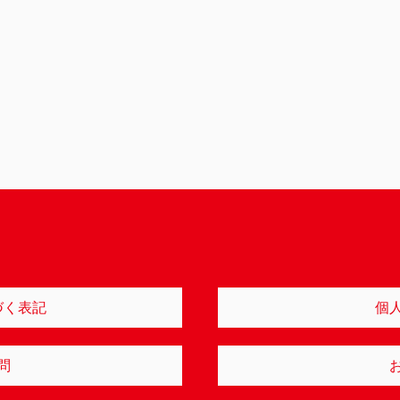
づく表記
個
問