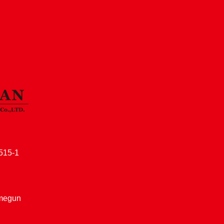
15-1
amegun