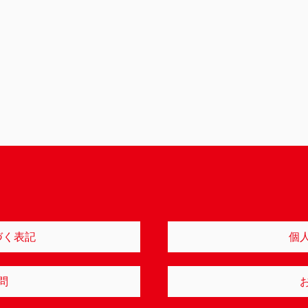
づく表記
個
問