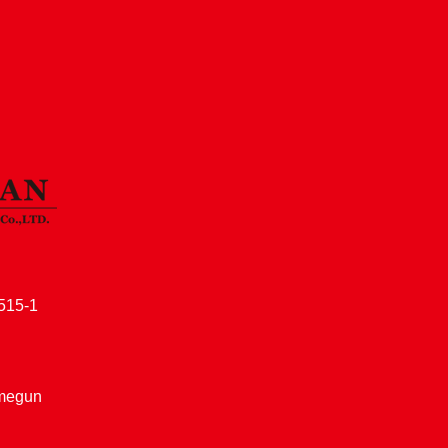
15-1
amegun