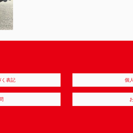
づく表記
個
問