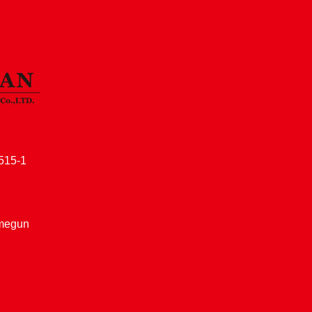
15-1
amegun