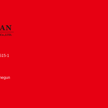
15-1
amegun