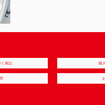
づく表記
個
問