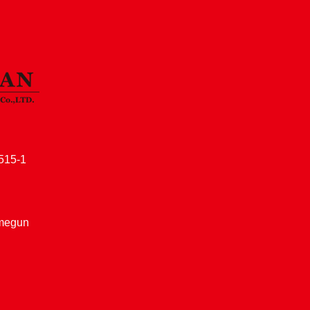
15-1
amegun