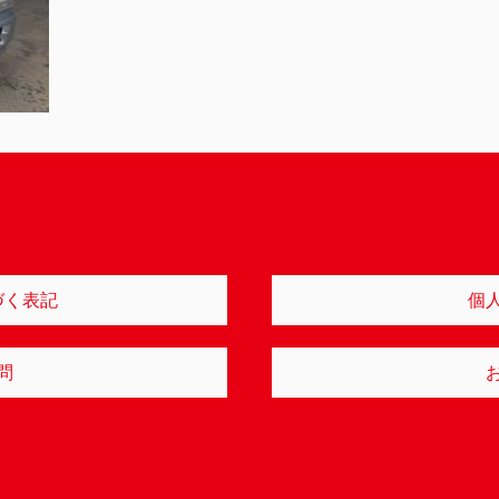
づく表記
個
問