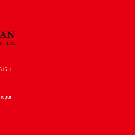
15-1
amegun