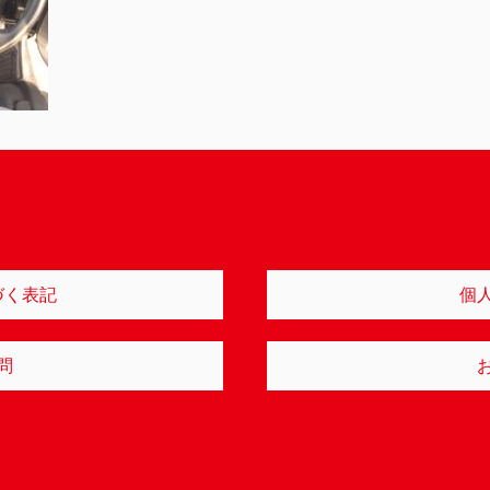
づく表記
個
問