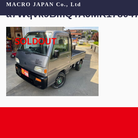
MACRO JAPAN Co., Ltd
a7Wqvk9BmQYAJMK178047