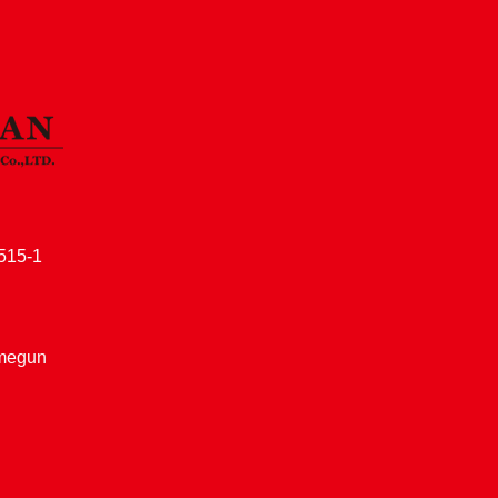
15-1
amegun