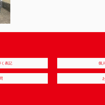
づく表記
個
問