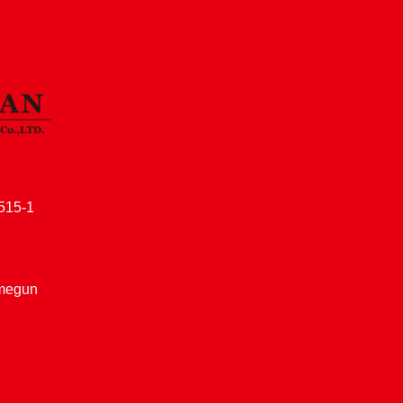
15-1
amegun