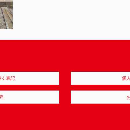
づく表記
個
問