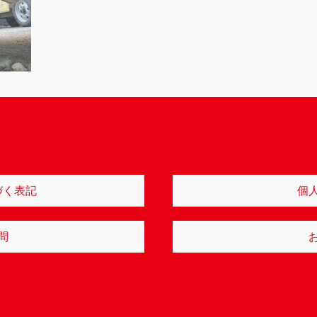
づく表記
個
問