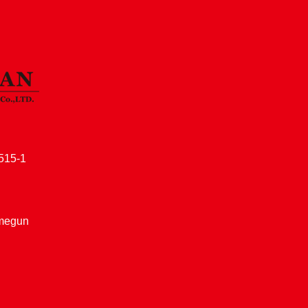
15-1
amegun