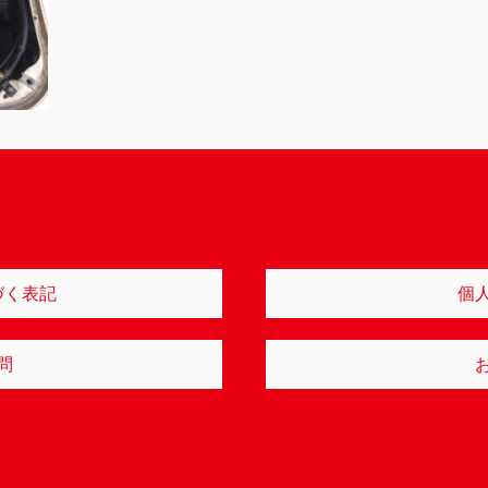
づく表記
個
問