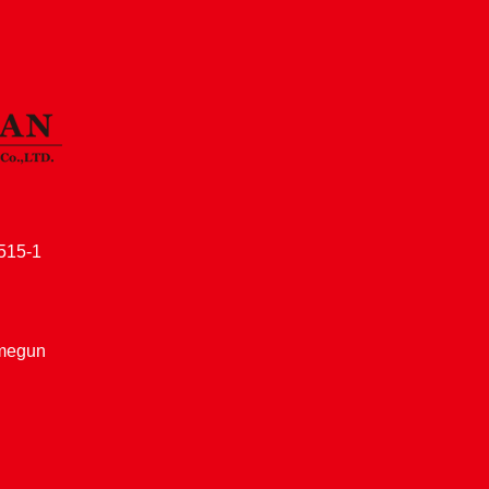
15-1
amegun