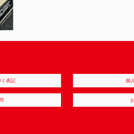
づく表記
個
問