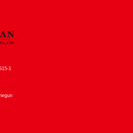
15-1
amegun