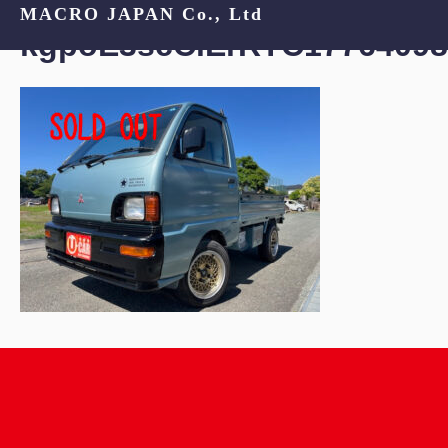
MACRO JAPAN Co., Ltd
kgpoE3scCiErRYC17764098